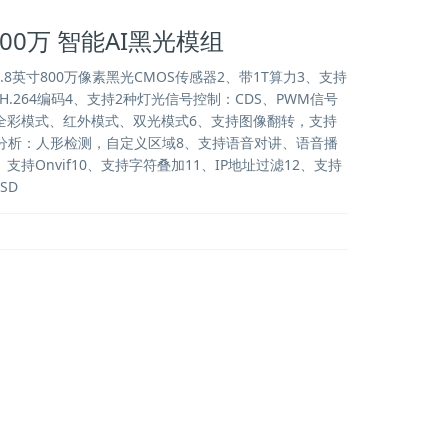
 800万 智能AI黑光模组
2.8英寸800万像素黑光CMOS传感器2、带1T算力3、支持
65、H.264编码4、支持2种灯光信号控制：CDS、PWM信号
全彩模式、红外模式、双光模式6、支持图像翻转，支持
能分析：人形检测，自定义区域8、支持语音对讲、语音播
支持Onvif10、支持字符叠加11、IP地址过滤12、支持
SD